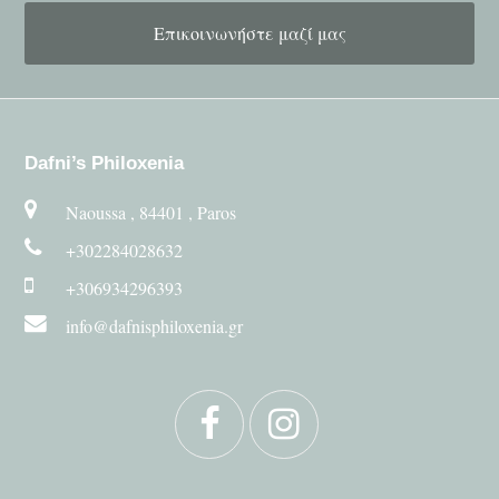
Επικοινωνήστε μαζί μας
Dafni’s Philoxenia
Naoussa , 84401 , Paros
+302284028632
+306934296393
info@dafnisphiloxenia.gr
Facebook
Instagram