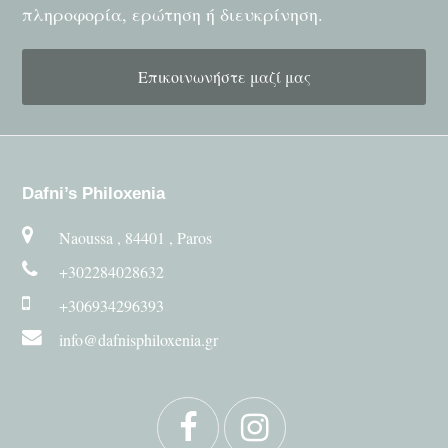
πληροφορία, ερώτηση ή διευκρίνηση.
Επικοινωνήστε μαζί μας
Dafni’s Philoxenia
Naoussa , 84401 , Paros
+302284028632
+306934296393
info@dafnisphiloxenia.gr
Facebook
Instagram