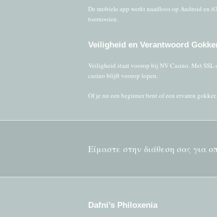
De mobiele app werkt naadloos op Android en iOS,
toernooien.
Veiligheid en Verantwoord Gokke
Veiligheid staat voorop bij NV Casino. Met SSL-
casino blijft voorop lopen.
Of je nu een beginner bent of een ervaren gokker,
Είμαστε στην διάθεση σας για ο
Dafni’s Philoxenia