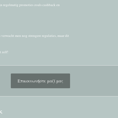
ijn regelmatig promoties zoals cashback en
 verwacht men nog strengere regulaties, maar dit
 zelf!
Επικοινωνήστε μαζί μας
ες