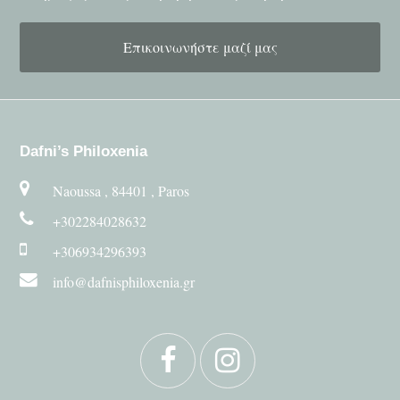
Επικοινωνήστε μαζί μας
Dafni’s Philoxenia
Naoussa , 84401 , Paros
+302284028632
+306934296393
info@dafnisphiloxenia.gr
Facebook
Instagram