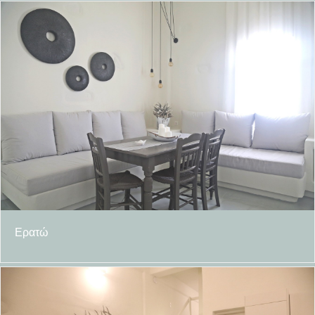
Ερατώ